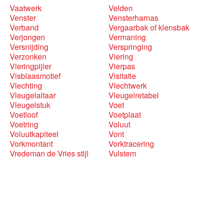
Vaatwerk
Velden
Venster
Vensterharnas
Verband
Vergaarbak of klensbak
Verjongen
Vermaning
Versnijding
Verspringing
Verzonken
Viering
Vieringpijler
Vierpas
Visblaasmotief
Visitatie
Vlechting
Vlechtwerk
Vleugelaltaar
Vleugelretabel
Vleugelstuk
Voet
Voetloof
Voetplaat
Voetring
Voluut
Voluutkapiteel
Vont
Vorkmontant
Vorktracering
Vredeman de Vries stijl
Vulstem