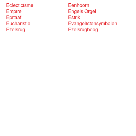
Eclecticisme
Eenhoorn
Empire
Engels Orgel
Epitaaf
Estrik
Eucharistie
Evangelistensymbolen
Ezelsrug
Ezelsrugboog