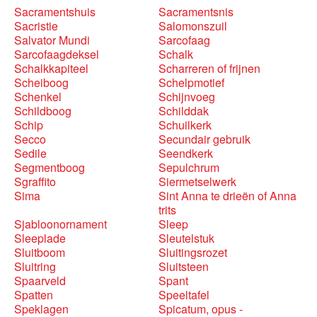
Sacramentshuis
Sacramentsnis
Sacristie
Salomonszuil
Salvator Mundi
Sarcofaag
Sarcofaagdeksel
Schalk
Schalkkapiteel
Scharreren of frijnen
Scheiboog
Schelpmotief
Schenkel
Schijnvoeg
Schildboog
Schilddak
Schip
Schuilkerk
Secco
Secundair gebruik
Sedile
Seendkerk
Segmentboog
Sepulchrum
Sgraffito
Siermetselwerk
Sima
Sint Anna te drieën of Anna
trits
Sjabloonornament
Sleep
Sleeplade
Sleutelstuk
Sluitboom
Sluitingsrozet
Sluitring
Sluitsteen
Spaarveld
Spant
Spatten
Speeltafel
Speklagen
Spicatum, opus -