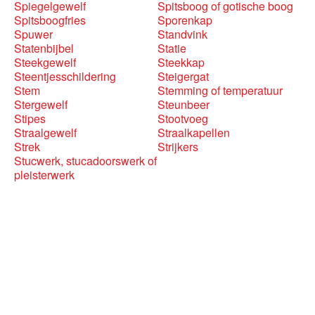
Spiegelgewelf
Spitsboog of gotische boog
Spitsboogfries
Sporenkap
Spuwer
Standvink
Statenbijbel
Statie
Steekgewelf
Steekkap
Steentjesschildering
Steigergat
Stem
Stemming of temperatuur
Stergewelf
Steunbeer
Stipes
Stootvoeg
Straalgewelf
Straalkapellen
Strek
Strijkers
Stucwerk, stucadoorswerk of
pleisterwerk