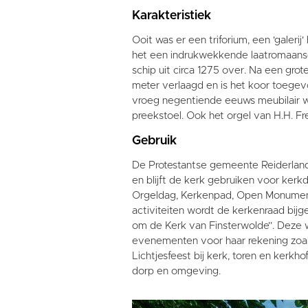
Karakteristiek
Ooit was er een triforium, een 'galerij
het een indrukwekkende laatromaanse 
schip uit circa 1275 over. Na een grot
meter verlaagd en is het koor toegev
vroeg negentiende eeuws meubilair w
preekstoel. Ook het orgel van H.H. Fre
Gebruik
De Protestantse gemeente Reiderland
en blijft de kerk gebruiken voor kerk
Orgeldag, Kerkenpad, Open Monumente
activiteiten wordt de kerkenraad bijg
om de Kerk van Finsterwolde”. Deze 
evenementen voor haar rekening zoals
Lichtjesfeest bij kerk, toren en kerkho
dorp en omgeving.