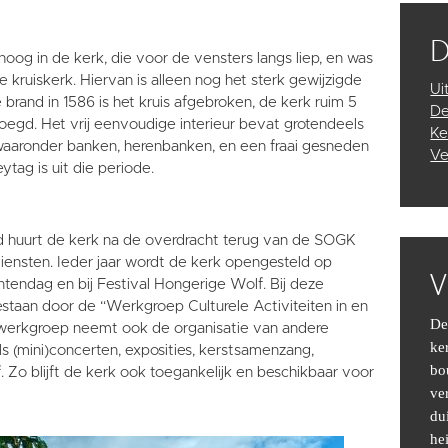
' hoog in de kerk, die voor de vensters langs liep, en was
kruiskerk. Hiervan is alleen nog het sterk gewijzigde
Ui
e brand in 1586 is het kruis afgebroken, de kerk ruim 5
De
oegd. Het vrij eenvoudige interieur bevat grotendeels
Ke
aaronder banken, herenbanken, en een fraai gesneden
Ve
ytag is uit die periode.
 huurt de kerk na de overdracht terug van de SOGK
diensten. Ieder jaar wordt de kerk opengesteld op
V
ndag en bij Festival Hongerige Wolf. Bij deze
estaan door de “Werkgroep Culturele Activiteiten in en
De
werkgroep neemt ook de organisatie van andere
ker
 (mini)concerten, exposities, kerstsamenzang,
bo
f. Zo blijft de kerk ook toegankelijk en beschikbaar voor
ve
du
he