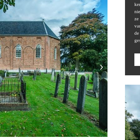
ke
ni
ze
va
de
ge
›