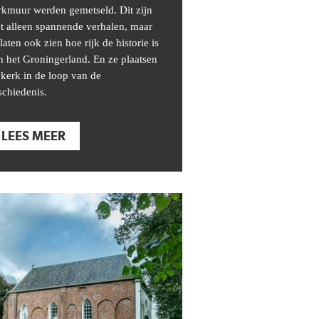
rkmuur werden gemetseld. Dit zijn
et alleen spannende verhalen, maar
 laten ook zien hoe rijk de historie is
n het Groningerland. En ze plaatsen
 kerk in de loop van de
schiedenis.
LEES MEER