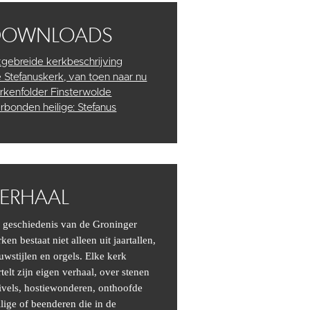
DOWNLOADS
tgebreide kerkbeschrijving
 Stefanuskerk, van toen naar nu
rkenfolder Finsterwolde
rbonden heilige: Stefanus
ERHAAL
 geschiedenis van de Groninger
ken bestaat niet alleen uit jaartallen,
uwstijlen en orgels. Elke kerk
rtelt zijn eigen verhaal, over stenen
ivels, hostiewonderen, onthoofde
ilige of beenderen die in de