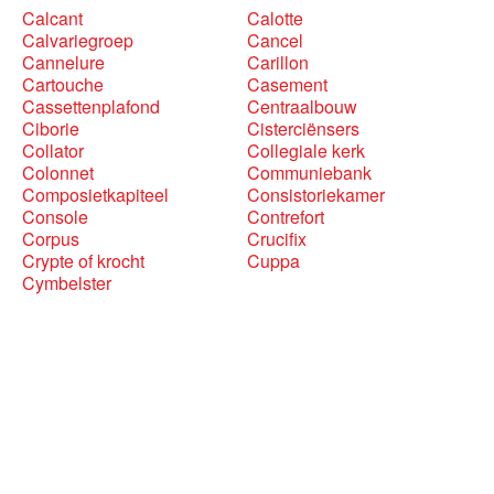
Calcant
Calotte
Calvariegroep
Cancel
Cannelure
Carillon
Cartouche
Casement
Cassettenplafond
Centraalbouw
Ciborie
Cisterciënsers
Collator
Collegiale kerk
Colonnet
Communiebank
Composietkapiteel
Consistoriekamer
Console
Contrefort
Corpus
Crucifix
Crypte of krocht
Cuppa
Cymbelster