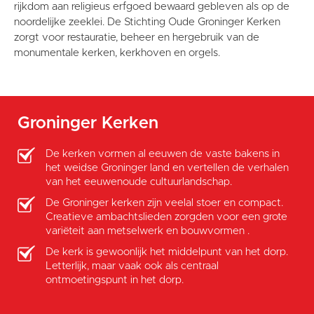
rijkdom aan religieus erfgoed bewaard gebleven als op de
noordelijke zeeklei. De Stichting Oude Groninger Kerken
zorgt voor restauratie, beheer en hergebruik van de
monumentale kerken, kerkhoven en orgels.
Groninger Kerken
De kerken vormen al eeuwen de vaste bakens in
het weidse Groninger land en vertellen de verhalen
van het eeuwenoude cultuurlandschap.
De Groninger kerken zijn veelal stoer en compact.
Creatieve ambachtslieden zorgden voor een grote
variëteit aan metselwerk en bouwvormen .
De kerk is gewoonlijk het middelpunt van het dorp.
Letterlijk, maar vaak ook als centraal
ontmoetingspunt in het dorp.