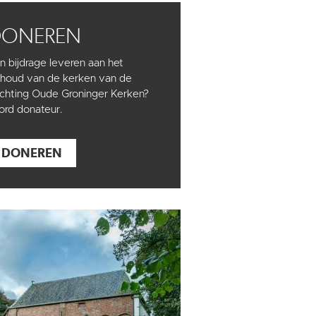
DONEREN
n bijdrage leveren aan het
houd van de kerken van de
ichting Oude Groninger Kerken?
rd donateur.
DONEREN