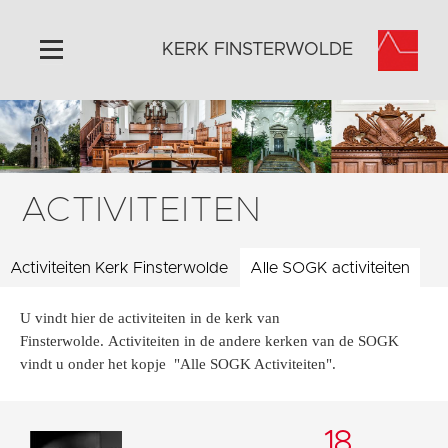
KERK FINSTERWOLDE
Home
Algemeen
Historie
ACTIVITEITEN
Omgeving
Activiteiten
Activiteiten Kerk Finsterwolde
Alle SOGK activiteiten
Steun ons
U vindt hier de activiteiten in de kerk van
Contact
Finsterwolde. Activiteiten in de andere kerken van de SOGK
Vaktaal
vindt u onder het kopje "Alle SOGK Activiteiten".
18