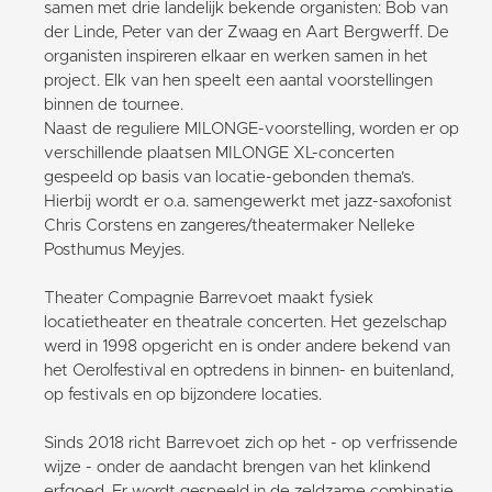
samen met drie landelijk bekende organisten: Bob van
der Linde, Peter van der Zwaag en Aart Bergwerff. De
organisten inspireren elkaar en werken samen in het
project. Elk van hen speelt een aantal voorstellingen
binnen de tournee.
Naast de reguliere MILONGE-voorstelling, worden er op
verschillende plaatsen MILONGE XL-concerten
gespeeld op basis van locatie-gebonden thema’s.
Hierbij wordt er o.a. samengewerkt met jazz-saxofonist
Chris Corstens en zangeres/theatermaker Nelleke
Posthumus Meyjes.
Theater Compagnie Barrevoet maakt fysiek
locatietheater en theatrale concerten. Het gezelschap
werd in 1998 opgericht en is onder andere bekend van
het Oerolfestival en optredens in binnen- en buitenland,
op festivals en op bijzondere locaties.
Sinds 2018 richt Barrevoet zich op het - op verfrissende
wijze - onder de aandacht brengen van het klinkend
erfgoed. Er wordt gespeeld in de zeldzame combinatie